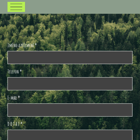
Menu
Jméno a příjmení
*
Telefon
*
E-mail
*
D O T A Z
*